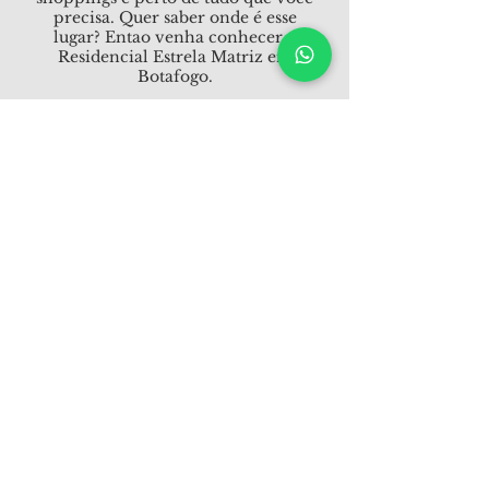
precisa. Quer saber onde é esse
lugar? Entao venha conhecer o
Residencial Estrela Matriz em
Botafogo.
CODIGO DO IMÓVEL:
ESM302
UNIDADE DE REVENDA
122,78
3
3
CONTATO
(21) 3411-0700 -
(21) 98193
-2229